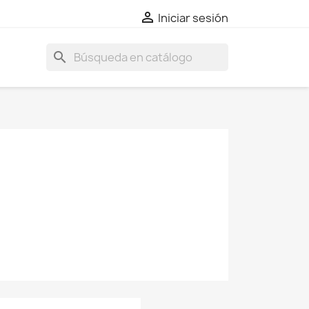

Iniciar sesión
search