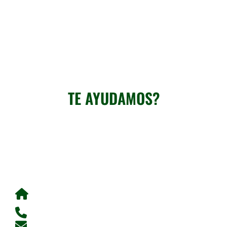
Si no encuentras un producto, contacta con
nosotros
TE AYUDAMOS?
Llámanos o rellena el formulario.
Te atenderemos lo antes posible
Carretera Sant Boi, 250 - 08620 Sant Vicenç dels Horts
(Barcelona) SPAIN
93 473 92 19
cedrus@cedrusquimica.com