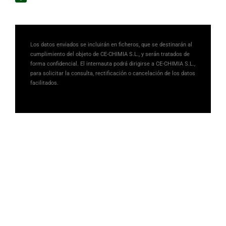
Los datos enviados se incluirán en ficheros, que se destinarán al
cumplimiento del objeto de CE-CHIMIA S.L., y serán tratados de
forma confidencial. El internauta podrá dirigirse a CE-CHIMIA S.L.,
para solicitar la consulta, rectificación o cancelación de los datos
facilitados.