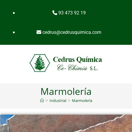
93 473 92 19
cedrus@cedrusquimica.com
Marmolería
>
Industrial
>
Marmolería