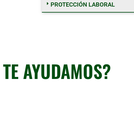
PROTECCIÓN LABORAL
Si no enc
TE AYUDAMOS?
Llámanos al 93 473 92 19 o rellena el formul
lo antes posible